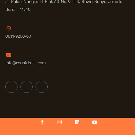
Jl. Pulau Nangka II Blok A3 No. 9 Lt 3, Rawa Buaya, Jakarta
Barat – 11740
0811-9200-60
info@csahidrolik.com
Facebook-
Instagram
Linkedin
Icon-
f
youtube-
v