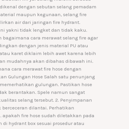
 dikenal dengan sebutan selang pemadam
material maupun kegunaan, selang fire
kan air dari jaringan fire hydrant.
 ini yakni tidak lengket dan tidak kaku.
n bagaimana cara merawat selang fire agar
dingkan dengan jenis material PU atau
atau karet diklaim lebih awet karena lebih
atan mudahnya akan dibahas dibawah ini.
mana cara merawat fire hose dengan
ikan Gulungan Hose Salah satu penunjang
 memerhatikan gulungan. Pastikan hose
tidak berantakan. Spele namun sangat
litas selang tersebut. 2. Penyimpanan
k berceceran dilantai. Perhatikan
. apakah fire hose sudah diletakkan pada
 di hydrant box sesuai prosedur atau