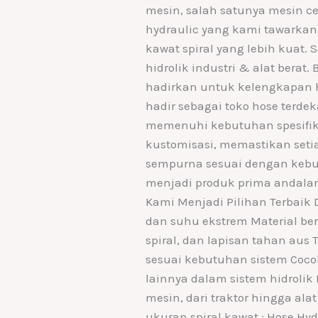
mesin, salah satunya mesin c
hydraulic yang kami tawarkan
kawat spiral yang lebih kuat
hidrolik industri & alat bera
hadirkan untuk kelengkapan h
hadir sebagai toko hose terdek
memenuhi kebutuhan spesifik
kustomisasi, memastikan setia
sempurna sesuai dengan kebut
menjadi produk prima andala
Kami Menjadi Pilihan Terbaik
dan suhu ekstrem Material berku
spiral, dan lapisan tahan aus
sesuai kebutuhan sistem Cocok 
lainnya dalam sistem hidrolik
mesin, dari traktor hingga alat
ukuran spiral kawat : Hose Hy