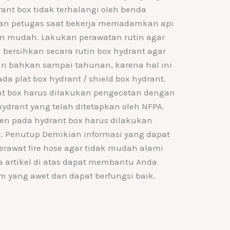
rant box tidak terhalangi oleh benda
an petugas saat bekerja memadamkan api
an mudah. Lakukan perawatan rutin agar
 bersihkan secara rutin box hydrant agar
ari bahkan sampai tahunan, karena hal ini
a plat box hydrant / shield box hydrant.
nt box harus dilakukan pengecetan dengan
hydrant yang telah ditetapkan oleh NFPA.
nen pada hydrant box harus dilakukan
. Penutup Demikian informasi yang dapat
erawat fire hose agar tidak mudah alami
a artikel di atas dapat membantu Anda
yang awet dan dapat berfungsi baik.