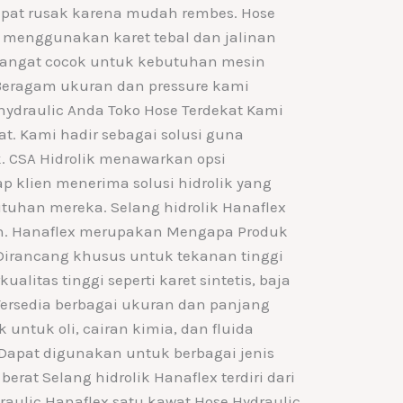
epat rusak karena mudah rembes. Hose
 menggunakan karet tebal dan jalinan
. Sangat cocok untuk kebutuhan mesin
t. Beragam ukuran dan pressure kami
ydraulic Anda Toko Hose Terdekat Kami
at. Kami hadir sebagai solusi guna
. CSA Hidrolik menawarkan opsi
p klien menerima solusi hidrolik yang
uhan mereka. Selang hidrolik Hanaflex
n. Hanaflex merupakan Mengapa Produk
 Dirancang khusus untuk tekanan tinggi
alitas tinggi seperti karet sintetis, baja
 Tersedia berbagai ukuran dan panjang
untuk oli, cairan kimia, dan fluida
 Dapat digunakan untuk berbagai jenis
 berat Selang hidrolik Hanaflex terdiri dari
draulic Hanaflex satu kawat Hose Hydraulic