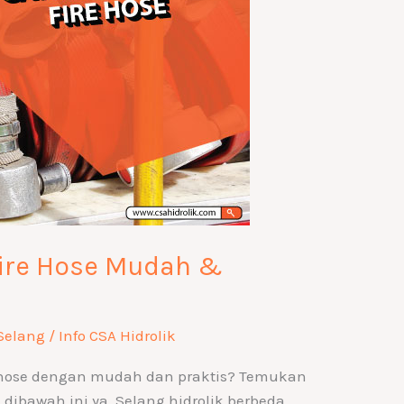
Fire Hose Mudah &
Selang
/
Info CSA Hidrolik
 hose dengan mudah dan praktis? Temukan
dibawah ini ya. Selang hidrolik berbeda