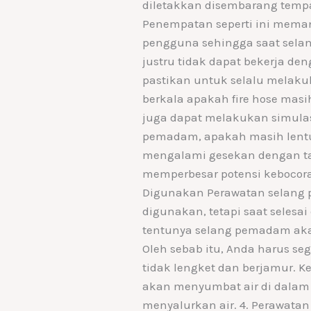
diletakkan disembarang tempa
Penempatan seperti ini mema
pengguna sehingga saat sel
justru tidak dapat bekerja de
pastikan untuk selalu melak
berkala apakah fire hose mas
juga dapat melakukan simula
pemadam, apakah masih lentur
mengalami gesekan dengan ta
memperbesar potensi kebocoran
Digunakan Perawatan selang
digunakan, tetapi saat selesa
tentunya selang pemadam aka
Oleh sebab itu, Anda harus 
tidak lengket dan berjamur. Ke
akan menyumbat air di dalam 
menyalurkan air. 4. Perawata