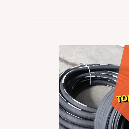
Toko
Hose
Terdekat
Terjangkau
Dengan
Harga
Hemat