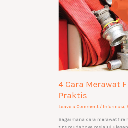
Praktis
4 Cara Merawat 
Praktis
Leave a Comment
/
Informasi
,
Bagaimana cara merawat fire
tips mudahnya melalui ulasan 