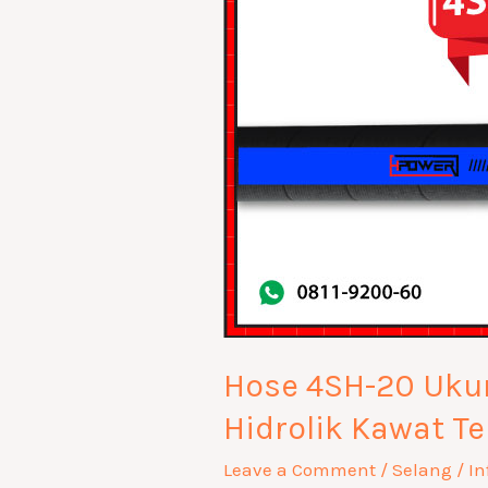
1
1/4
inch
Selang
Hidrolik
Kawat
Tebal
Hose 4SH-20 Ukur
Hidrolik Kawat Te
Leave a Comment
/
Selang
/
In