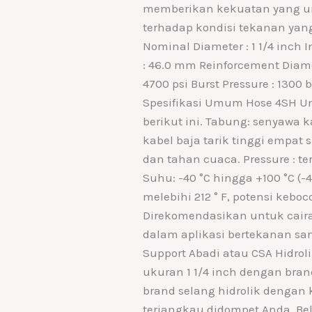
memberikan kekuatan yang u
terhadap kondisi tekanan yan
Nominal Diameter : 1 1/4 inch 
: 46.0 mm Reinforcement Diamet
4700 psi Burst Pressure : 1300
Spesifikasi Umum Hose 4SH Un
berikut ini. Tabung: senyawa ka
kabel baja tarik tinggi empat s
dan tahan cuaca. Pressure : te
Suhu: -40 °C hingga +100 °C (-
melebihi 212 ° F, potensi kebo
Direkomendasikan untuk caira
dalam aplikasi bertekanan san
Support Abadi atau CSA Hidrol
ukuran 1 1/4 inch dengan bra
brand selang hidrolik dengan 
terjangkau didompet Anda. Bel