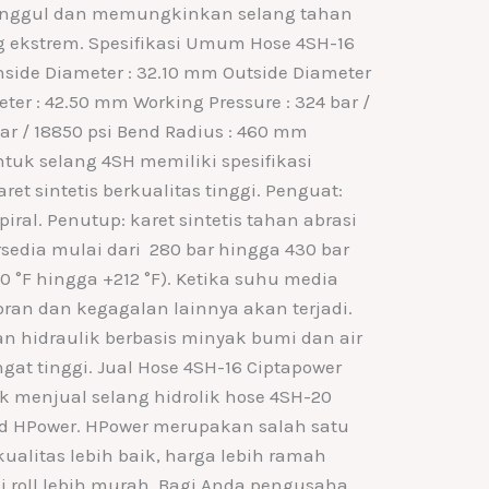
nggul dan memungkinkan selang tahan
g ekstrem. Spesifikasi Umum Hose 4SH-16
Inside Diameter : 32.10 mm Outside Diameter
er : 42.50 mm Working Pressure : 324 bar /
 bar / 18850 psi Bend Radius : 460 mm
tuk selang 4SH memiliki spesifikasi
ret sintetis berkualitas tinggi. Penguat:
piral. Penutup: karet sintetis tahan abrasi
rsedia mulai dari 280 bar hingga 430 bar
40 °F hingga +212 °F). Ketika suhu media
coran dan kegagalan lainnya akan terjadi.
n hidraulik berbasis minyak bumi dan air
gat tinggi. Jual Hose 4SH-16 Ciptapower
ik menjual selang hidrolik hose 4SH-20
nd HPower. HPower merupakan salah satu
kualitas lebih baik, harga lebih ramah
i roll lebih murah. Bagi Anda pengusaha