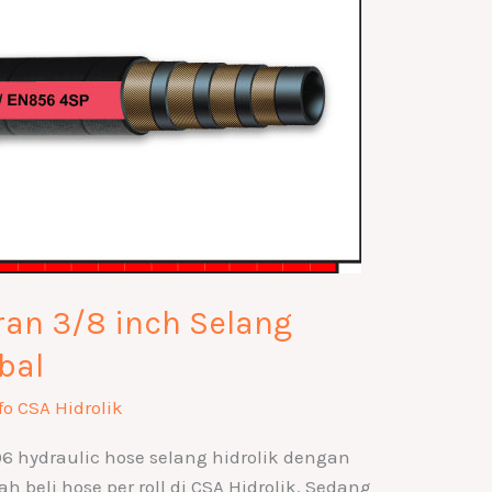
an 3/8 inch Selang
bal
fo CSA Hidrolik
 hydraulic hose selang hidrolik dengan
h beli hose per roll di CSA Hidrolik. Sedang