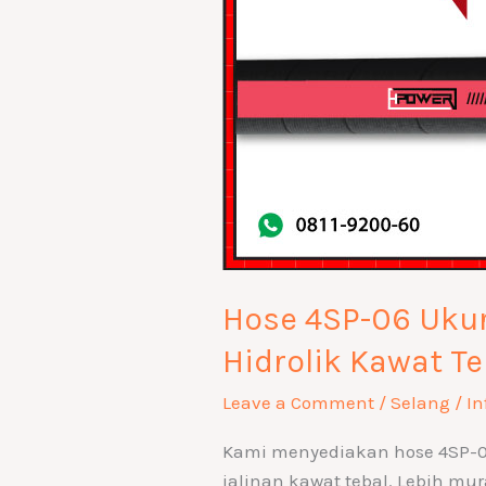
Hidrolik
Kawat
Tebal
Hose 4SP-06 Ukur
Hidrolik Kawat Te
Leave a Comment
/
Selang
/
In
Kami menyediakan hose 4SP-06
jalinan kawat tebal. Lebih mura