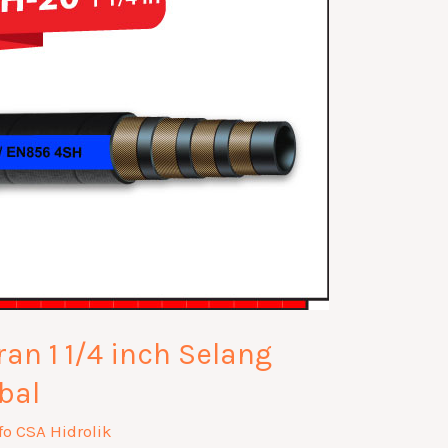
an 1 1/4 inch Selang
bal
fo CSA Hidrolik