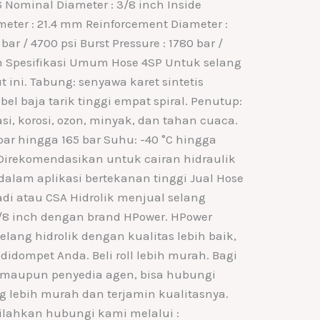
Nominal Diameter : 3/8 inch Inside
meter : 21.4 mm Reinforcement Diameter :
bar / 4700 psi Burst Pressure : 1780 bar /
mm Spesifikasi Umum Hose 4SP Untuk selang
t ini. Tabung: senyawa karet sintetis
bel baja tarik tinggi empat spiral. Penutup:
asi, korosi, ozon, minyak, dan tahan cuaca.
bar hingga 165 bar Suhu: -40 °C hingga
) Direkomendasikan untuk cairan hidraulik
dalam aplikasi bertekanan tinggi Jual Hose
di atau CSA Hidrolik menjual selang
3/8 inch dengan brand HPower. HPower
lang hidrolik dengan kualitas lebih baik,
didompet Anda. Beli roll lebih murah. Bagi
 maupun penyedia agen, bisa hubungi
 lebih murah dan terjamin kualitasnya.
 silahkan hubungi kami melalui :