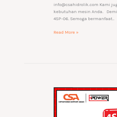
info@csahidrolik.com Kami ju
kebutuhan mesin Anda. Demik
4SP-06. Semoga bermanfaat..
Read More »
Hose
4SH-
20
Ukuran