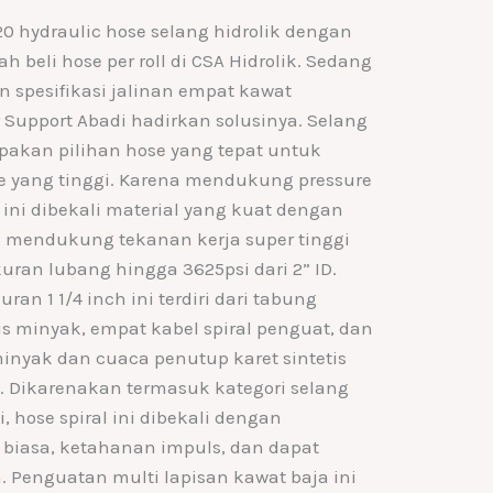
 hydraulic hose selang hidrolik dengan
h beli hose per roll di CSA Hidrolik. Sedang
n spesifikasi jalinan empat kawat
 Support Abadi hadirkan solusinya. Selang
pakan pilihan hose yang tepat untuk
e yang tinggi. Karena mendukung pressure
H ini dibekali material yang kuat dengan
al mendukung tekanan kerja super tinggi
kuran lubang hingga 3625psi dari 2” ID.
an 1 1/4 inch ini terdiri dari tabung
is minyak, empat kabel spiral penguat, dan
minyak dan cuaca penutup karet sintetis
 Dikarenakan termasuk kategori selang
, hose spiral ini dibekali dengan
 biasa, ketahanan impuls, dan dapat
Penguatan multi lapisan kawat baja ini