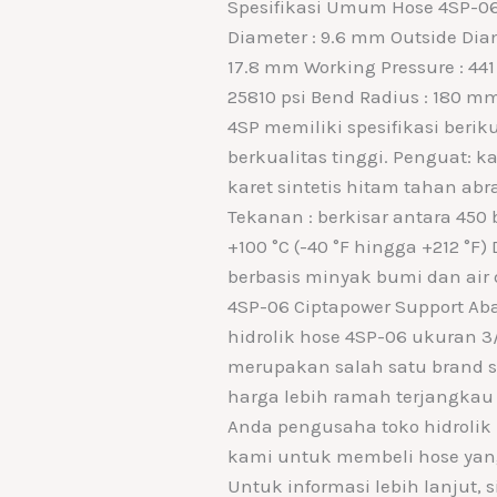
Spesifikasi Umum Hose 4SP-06 
Diameter : 9.6 mm Outside Dia
17.8 mm Working Pressure : 441 
25810 psi Bend Radius : 180 
4SP memiliki spesifikasi beriku
berkualitas tinggi. Penguat: ka
karet sintetis hitam tahan abr
Tekanan : berkisar antara 450 
+100 °C (-40 °F hingga +212 °F
berbasis minyak bumi dan air 
4SP-06 Ciptapower Support Aba
hidrolik hose 4SP-06 ukuran 
merupakan salah satu brand se
harga lebih ramah terjangkau 
Anda pengusaha toko hidrolik
kami untuk membeli hose yang
Untuk informasi lebih lanjut,