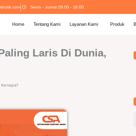
idrolik.com
Senin - Jumat 09:00 - 16:00
Home
Tentang Kami
Layanan Kami
Produk
B
Paling Laris Di Dunia,
a, Kenapa?