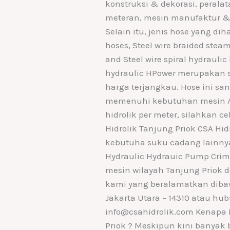
konstruksi & dekorasi, peral
meteran, mesin manufaktur & 
Selain itu, jenis hose yang dih
hoses, Steel wire braided steam
and Steel wire spiral hydrauli
hydraulic HPower merupakan 
harga terjangkau. Hose ini sa
memenuhi kebutuhan mesin A
hidrolik per meter, silahkan ce
Hidrolik Tanjung Priok CSA Hi
kebutuha suku cadang lainnya,
Hydraulic Hydrauic Pump Cri
mesin wilayah Tanjung Priok d
kami yang beralamatkan dibawah
Jakarta Utara – 14310 atau hu
info@csahidrolik.com Kenapa P
Priok ? Meskipun kini banyak 