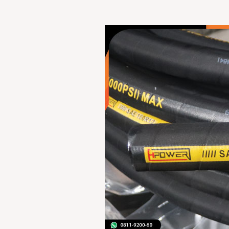
Supplier
Hose
Industri
Kualitas
Genuine
Harga
Terjangkau