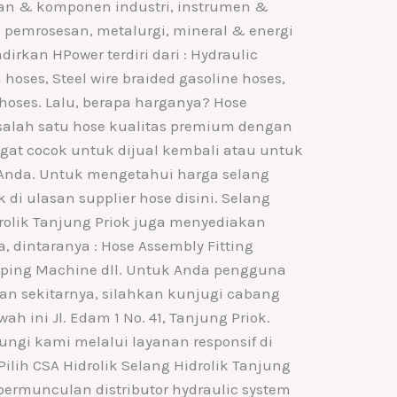
atan & komponen industri, instrumen &
pemrosesan, metalurgi, mineral & energi
adirkan HPower terdiri dari : Hydraulic
 hoses, Steel wire braided gasoline hoses,
c hoses. Lalu, berapa harganya? Hose
salah satu hose kualitas premium dengan
ngat cocok untuk dijual kembali atau untuk
nda. Untuk mengetahui harga selang
k di ulasan supplier hose disini. Selang
drolik Tanjung Priok juga menyediakan
 dintaranya : Hose Assembly Fitting
mping Machine dll. Untuk Anda pengguna
an sekitarnya, silahkan kunjugi cabang
 ini Jl. Edam 1 No. 41, Tanjung Priok.
bungi kami melalui layanan responsif di
ilih CSA Hidrolik Selang Hidrolik Tanjung
bermunculan distributor hydraulic system