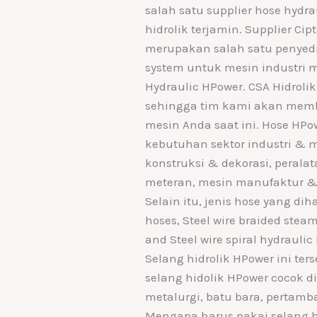
salah satu supplier hose hydr
hidrolik terjamin. Supplier Ci
merupakan salah satu penyed
system untuk mesin industri m
Hydraulic HPower. CSA Hidrol
sehingga tim kami akan memb
mesin Anda saat ini. Hose HP
kebutuhan sektor industri & m
konstruksi & dekorasi, peral
meteran, mesin manufaktur & 
Selain itu, jenis hose yang dih
hoses, Steel wire braided steam
and Steel wire spiral hydrauli
Selang hidrolik HPower ini ter
selang hidolik HPower cocok 
metalurgi, batu bara, pertamb
Mengapa harus pakai selang h