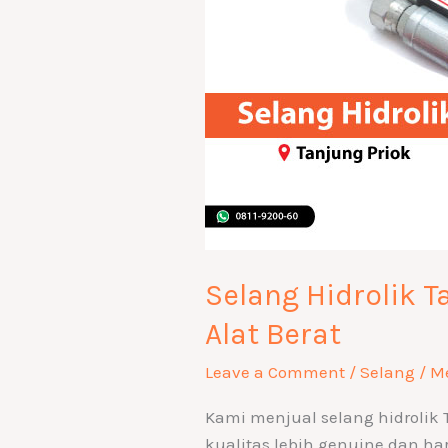
Berat
Selang Hidrolik T
Alat Berat
Leave a Comment
/
Selang
/
M
Kami menjual selang hidrolik 
kualitas lebih genuine dan har