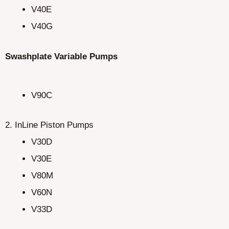
V40E
V40G
Swashplate Variable Pumps
V90C
2. InLine Piston Pumps
V30D
V30E
V80M
V60N
V33D