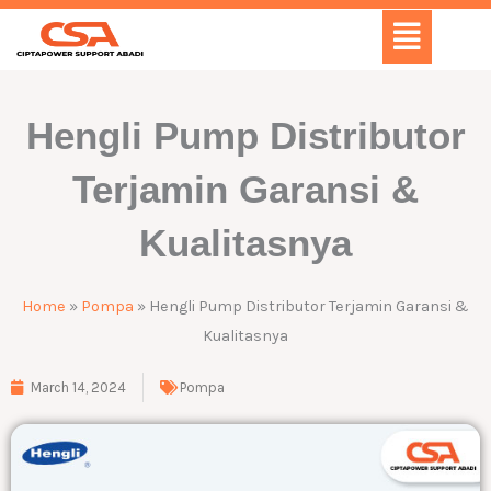
Skip
Menu
to
content
Hengli Pump Distributor
Terjamin Garansi &
Kualitasnya
Home
»
Pompa
»
Hengli Pump Distributor Terjamin Garansi &
Kualitasnya
March 14, 2024
Pompa