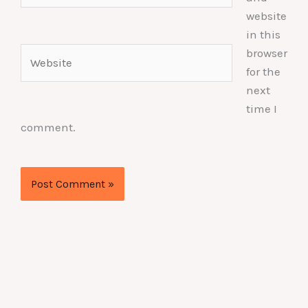
website
in this
Website
browser
for the
next
time I
comment.