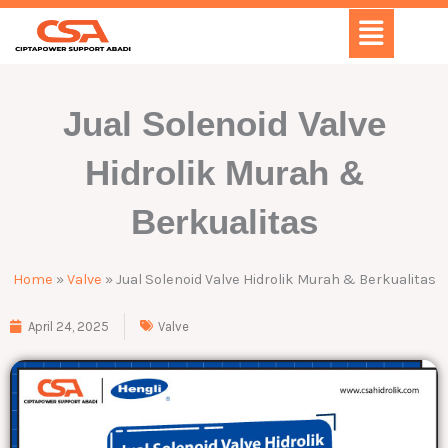
Skip
Menu
to
content
Jual Solenoid Valve
Hidrolik Murah &
Berkualitas
Home
»
Valve
»
Jual Solenoid Valve Hidrolik Murah & Berkualitas
April 24, 2025
Valve