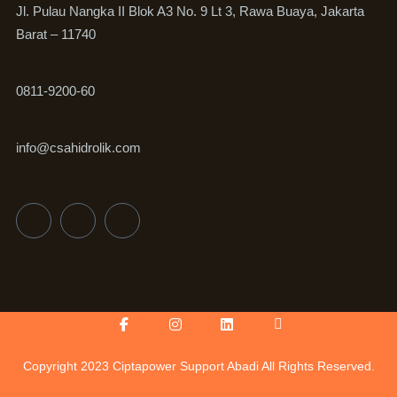
Jl. Pulau Nangka II Blok A3 No. 9 Lt 3, Rawa Buaya, Jakarta
Barat – 11740
0811-9200-60
info@csahidrolik.com
Facebook-
Instagram
Linkedin
Icon-
f
youtube-
v
Copyright 2023 Ciptapower Support Abadi All Rights Reserved.