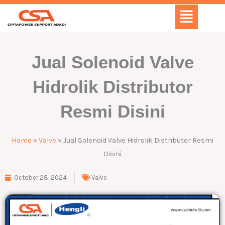
Skip
Menu
to
content
Jual Solenoid Valve
Hidrolik Distributor
Resmi Disini
Home
»
Valve
»
Jual Solenoid Valve Hidrolik Distributor Resmi
Disini
October 28, 2024
Valve