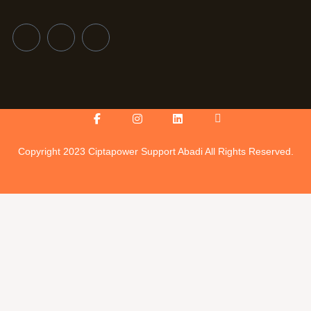
Facebook-
Instagram
Linkedin
Icon-
f
youtube-
v
Copyright 2023 Ciptapower Support Abadi All Rights Reserved.