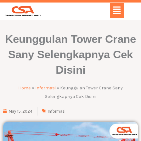
Skip
Menu
to
content
Keunggulan Tower Crane
Sany Selengkapnya Cek
Disini
Home
»
Informasi
»
Keunggulan Tower Crane Sany
Selengkapnya Cek Disini
May 15, 2024
Informasi