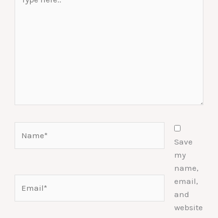
here..
Name*
Save
my
name,
Email*
email,
and
website