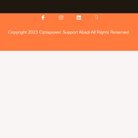
Facebook-
Instagram
Linkedin
Icon-
f
youtube-
v
Copyright 2023 Ciptapower Support Abadi All Rights Reserved.