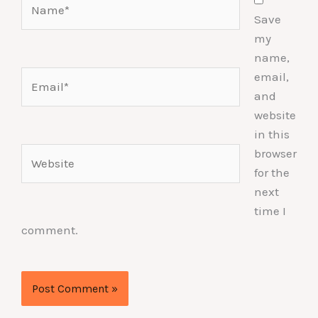
Save
my
name,
Email*
email,
and
website
in this
Website
browser
for the
next
time I
comment.