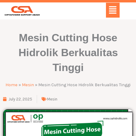
Skip
Menu
to
content
Mesin Cutting Hose
Hidrolik Berkualitas
Tinggi
Home
»
Mesin
»
Mesin Cutting Hose Hidrolik Berkualitas Tinggi
July 22, 2025
Mesin