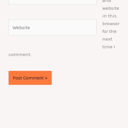
and
website
in this
Website
browser
for the
next
time I
comment.