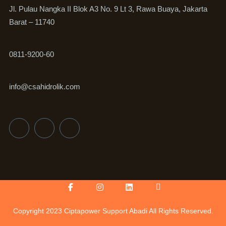
Jl. Pulau Nangka II Blok A3 No. 9 Lt 3, Rawa Buaya, Jakarta
Barat – 11740
0811-9200-60
info@csahidrolik.com
Facebook-
Instagram
Linkedin
Icon-
f
youtube-
v
Copyright 2023 Ciptapower Support Abadi All Rights Reserved.