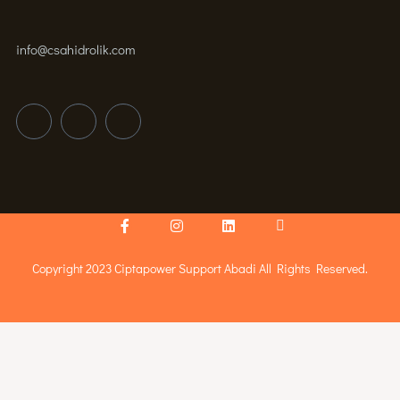
info@csahidrolik.com
Facebook-
Instagram
Linkedin
Icon-
f
youtube-
v
Copyright 2023 Ciptapower Support Abadi All Rights Reserved.