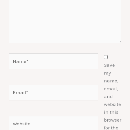
Name*
Save
my
name,
Email*
email,
and
website
in this
Website
browser
for the