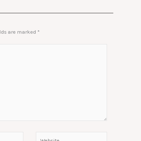
elds are marked
*
Website