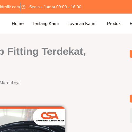
idrolik.com
Senin - Jumat 09:00 - 16:00
Home
Tentang Kami
Layanan Kami
Produk
B
 Fitting Terdekat,
k Alamatnya