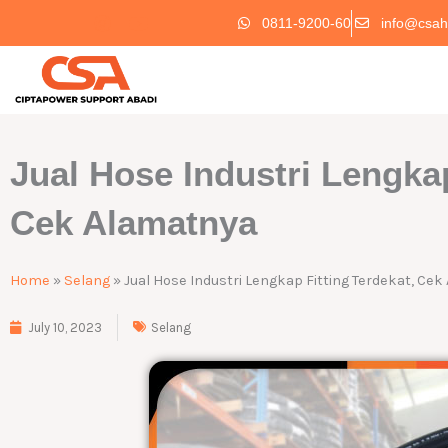
Skip
0811-9200-60
info@csah
to
content
Jual Hose Industri Lengkap
Cek Alamatnya
Home
»
Selang
»
Jual Hose Industri Lengkap Fitting Terdekat, Ce
July 10, 2023
Selang