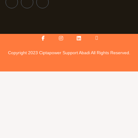
Facebook-
Instagram
Linkedin
Icon-
f
youtube-
v
Copyright 2023 Ciptapower Support Abadi All Rights Reserved.