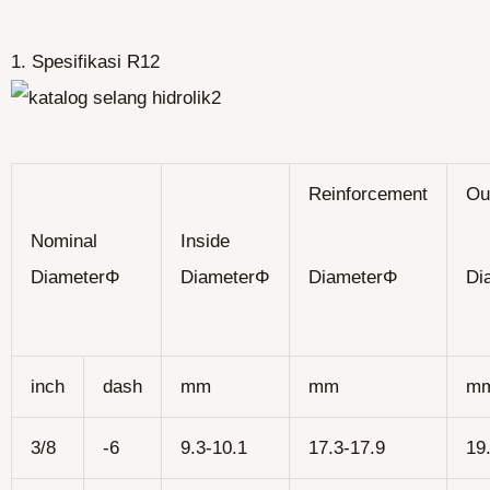
1. Spesifikasi R12
Reinforcement
Ou
Nominal
Inside
DiameterΦ
DiameterΦ
DiameterΦ
Di
inch
dash
mm
mm
m
3/8
-6
9.3-10.1
17.3-17.9
19