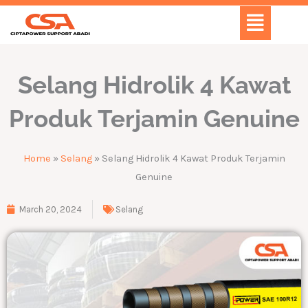
Skip
Menu
to
content
Selang Hidrolik 4 Kawat
Produk Terjamin Genuine
Home
»
Selang
»
Selang Hidrolik 4 Kawat Produk Terjamin
Genuine
March 20, 2024
Selang