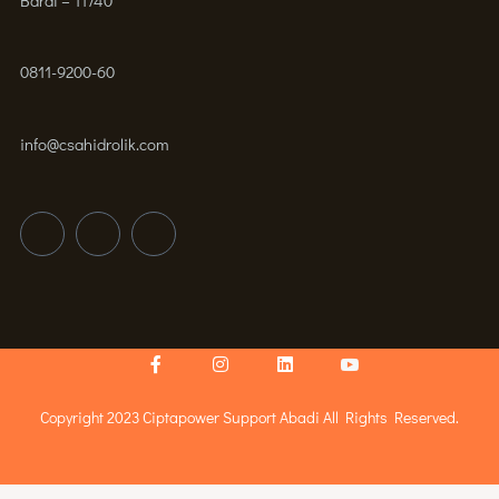
Barat – 11740
0811-9200-60
info@csahidrolik.com
Facebook-
Instagram
Linkedin
Icon-
f
youtube-
v
Copyright 2023 Ciptapower Support Abadi All Rights Reserved.