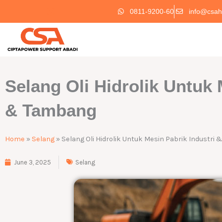
Skip
0811-9200-60
info@csah
to
content
Selang Oli Hidrolik Untuk 
& Tambang
Home
»
Selang
»
Selang Oli Hidrolik Untuk Mesin Pabrik Industri
June 3, 2025
Selang