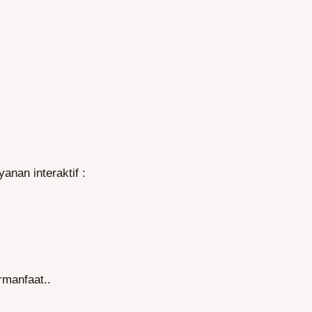
anan interaktif :
rmanfaat..