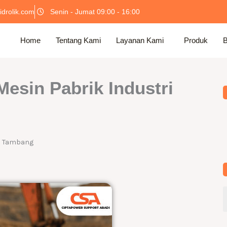
idrolik.com
Senin - Jumat 09:00 - 16:00
Home
Tentang Kami
Layanan Kami
Produk
B
Mesin Pabrik Industri
 & Tambang